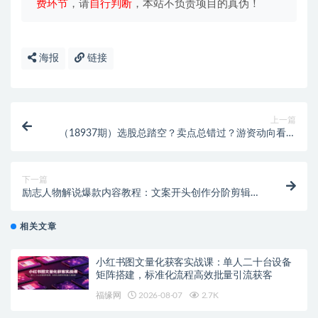
费环节
，请
自行判断
，本站不负责项目的真伪！
海报
链接
上一篇
（18937期）选股总踏空？卖点总错过？游资动向看不
懂？高阶交易体系帮你从选股到卖出全链路（更新6
月）
下一篇
励志人物解说爆款内容教程：文案开头创作分阶剪辑教
学，附AI 工具影视资源全套资料
相关文章
小红书图文量化获客实战课：单人二十台设备
矩阵搭建，标准化流程高效批量引流获客
福缘网
2026-08-07
2.7K