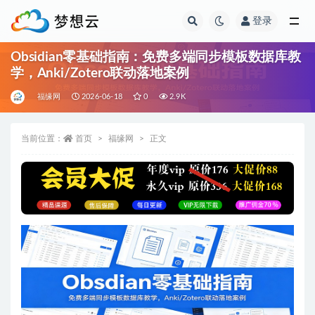
登录
全部
Obsidian零基础指南：免费多端同步模板数据库教
学，Anki/Zotero联动落地案例
福缘网
2026-06-18
0
2.9K
当前位置：
首页
福缘网
正文