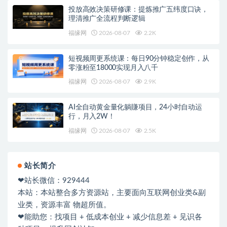
投放高效决策研修课：提炼推广五纬度口诀，
理清推广全流程判断逻辑
福缘网
2026-08-07
2.2K
短视频周更系统课：每日90分钟稳定创作，从
零涨粉至18000实现月入八千
福缘网
2026-08-07
2.9K
AI全自动黄金量化躺賺项目，24小时自动运
行，月入2W！
福缘网
2026-08-07
2.5K
站长简介
❤站长微信：929444
本站：本站整合多方资源站，主要面向互联网创业类&副
业类，资源丰富 物超所值。
❤能助您：找项目 + 低成本创业 + 减少信息差 + 见识各