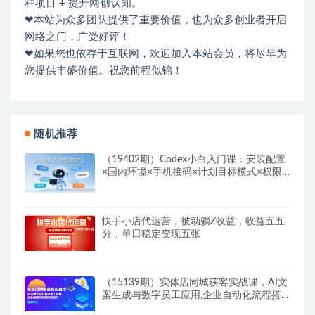
种项目 + 提升网创认知。
❤本站为众多团队提供了重要价值，也为众多创业者开启
网络之门，广受好评！
❤如果您也依存于互联网，欢迎加入本站会员，将尽早为
您提供丰盛价值。祝您前程似锦！
随机推荐
（19402期）Codex小白入门课：安装配置
×国内环境×手机接码×计划目标模式×权限
沙箱×服务器连接×GitHub操作
快手小店代运营，被动躺Z收益，收益五五
分，单日稳定变现五张
（15139期）实体店同城获客实战课，AI文
案生成与数字员工应用,企业自动化流程搭
建指南