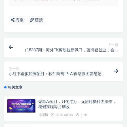
海报
链接
上一篇
（18387期）海外TK剪映拉新风口，蓝海轻创业，会手
机剪辑实操稳赚月入2w+（保姆级课程）
下一篇
小红书虚拟矩阵项目：软件隔离IP+AI自动做图发笔记
（共60节）
相关文章
爆款Ai项目，月化过万，无需耗费精力操作，
稳健实现每月增收
福缘网
2026-08-08
2.7K