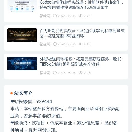
Codex自动化编程实战课：拆解软件基础操作，
搭配实用插件快速掌握AI代码编写能力
福缘网
2026-08-08
2.2K
百万IP高变现实战营：从定位获客到私域批量成
交，搭建完整IP商业闭环
福缘网
2026-08-08
2.1K
外贸社媒闭环拓客：搭建完整获客链路，脸书
TikTok实操打通引流到成交全流程
福缘网
2026-08-08
2.5K
站长简介
❤站长微信：929444
本站：本站整合多方资源站，主要面向互联网创业类&副
业类，资源丰富 物超所值。
❤能助您：找项目 + 低成本创业 + 减少信息差 + 见识各
种项目 + 提升网创认知。