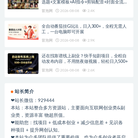
选题+文案模板+AI指令+剪辑配音+封面全流程
变现，解锁精选独家收益
冒泡网
2026-08-08
2.4K
全自动番茄挂G玩法，日入300+，全程无需人
工，一台电脑即可开展
冒泡网
2026-08-08
2.9K
还在找靠谱线上副业？快手短剧项目，全程自
动发布内容，不用熬夜做视频，轻松日入500+
冒泡网
2026-08-08
2.6K
站长简介
❤站长微信：929444
本站：本站整合多方资源站，主要面向互联网创业类&副
业类，资源丰富 物超所值。
❤能助您：找项目 + 低成本创业 + 减少信息差 + 见识各
种项目 + 提升网创认知。
❤本站为众多团队提供了重要价值，也为众多创业者开启