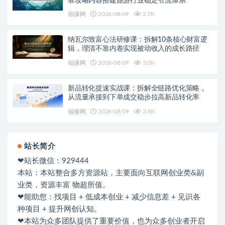
靠攻略内容搭建旅游行业稳定引流体系
福缘网
2026-08-09
2.7K
纳瓦尔致富心法研修课：拆解10条核心财富逻
辑，理清不靠内卷实现被动收入的成长路径
福缘网
2026-08-09
3.0K
新品转化提速实战课：拆解全链路优化策略，
从流量承接到下单成交稳步拉高新品转化率
福缘网
2026-08-09
2.4K
站长简介
❤站长微信：929444
本站：本站整合多方资源站，主要面向互联网创业类&副
业类，资源丰富 物超所值。
❤能助您：找项目 + 低成本创业 + 减少信息差 + 见识各
种项目 + 提升网创认知。
❤本站为众多团队提供了重要价值，也为众多创业者开启