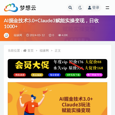
登录
全部
AI掘金技术3.0+Claude3赋能实操变现，日收
1000+
福缘网
2024-03-12
0
4.8K
当前位置：
首页
福缘网
正文