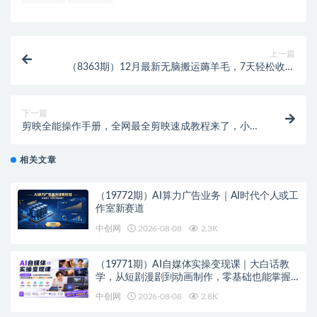
上一篇
（8363期）12月最新无脑搬运薅羊毛，7天轻松收益
1W，vivo短视频创作收益来袭
下一篇
剪映全能操作手册，全网最全剪映速成教程来了，小白
必备！
相关文章
（19772期）AI算力广告业务｜AI时代个人或工
作室新赛道
中创网
2026-08-08
2.3K
（19771期）AI自媒体实操变现课｜大白话教
学，从短剧漫剧到动画制作，零基础也能掌握
爆款内容创作与变现全流程
中创网
2026-08-08
2.8K