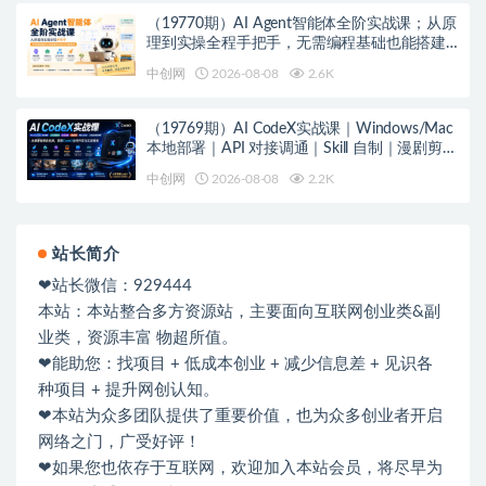
（19770期）AI Agent智能体全阶实战课；从原
理到实操全程手把手，无需编程基础也能搭建
自动运行的智能体
中创网
2026-08-08
2.6K
（19769期）AI CodeX实战课｜Windows/Mac
本地部署｜API 对接调通｜Skill 自制｜漫剧剪辑
｜网站 VR 项目｜AI项目落地全教程
中创网
2026-08-08
2.2K
站长简介
❤站长微信：929444
本站：本站整合多方资源站，主要面向互联网创业类&副
业类，资源丰富 物超所值。
❤能助您：找项目 + 低成本创业 + 减少信息差 + 见识各
种项目 + 提升网创认知。
❤本站为众多团队提供了重要价值，也为众多创业者开启
网络之门，广受好评！
❤如果您也依存于互联网，欢迎加入本站会员，将尽早为