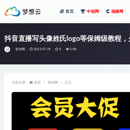
首页
中创网
福缘网
全部
抖音直播写头像姓氏logo等保姆级教程
冒泡网
2023-07-29
0
1.8K
当前位置：
首页
冒泡网
正文