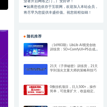
业者开启网络之门，广受好评！
❤如果您也依存于互联网，欢迎加入本站会员，
将尽早为您提供丰盛价值。祝您前程似锦！
随机推荐
（16983期）LibLIb AI视觉创收
训练营：SD+ComfyUI+PS合成
+案例，从生成到精修的全套AI
视觉创作技能
21天《子弹秘密》训练营，21天
学到顶尖文案大师的策略和技巧
0撸挂机项目，日入500+，操作
简单，可批量扩大，收益稳定。