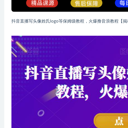
抖音直播写头像姓氏logo等保姆级教程，火爆撸音浪教程【揭